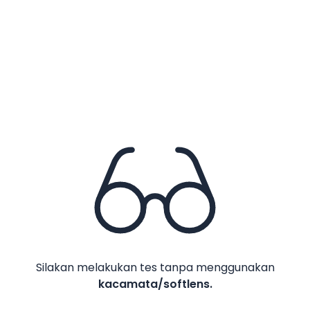
Kanan
Nama
kanan
Domisili
No WA
Email
Silakan melakukan tes tanpa menggunakan
kacamata/softlens.
Lihat Hasil