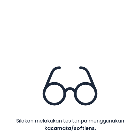
Kanan
Apakah semua garis terlihat memiliki
warna hitam yang sama?
Nama
kanan
Domisili
No WA
Email
Silakan melakukan tes tanpa menggunakan
kacamata/softlens.
Lihat Hasil