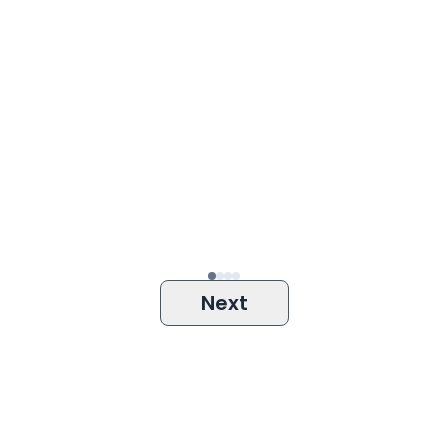
Iya
Tidak
Next